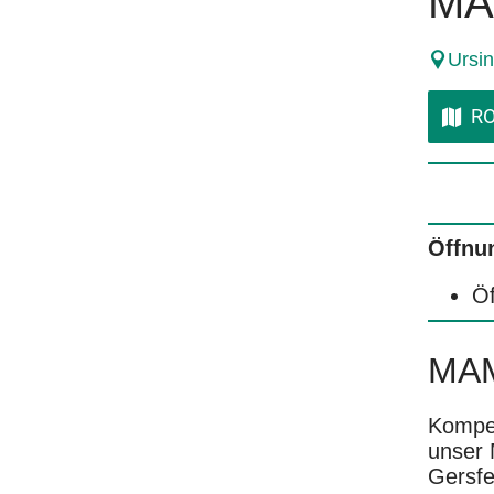
MAM
Ursi
RO
Öffnu
Öf
MAME
Kompet
unser 
Gersfe